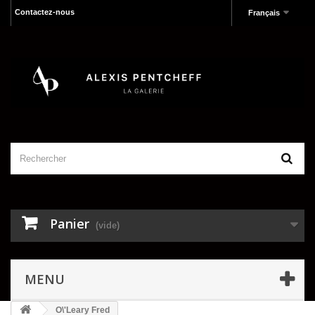
Contactez-nous
Français
Panier
(vide)
MENU
O\'Leary Fred