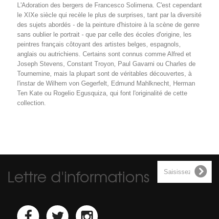
L'Adoration des bergers de Francesco Solimena. C'est cependant
le XIXe siècle qui recèle le plus de surprises, tant par la diversité
des sujets abordés - de la peinture d'histoire à la scène de genre
sans oublier le portrait - que par celle des écoles d'origine, les
peintres français côtoyant des artistes belges, espagnols,
anglais ou autrichiens. Certains sont connus comme Alfred et
Joseph Stevens, Constant Troyon, Paul Gavarni ou Charles de
Tournemine, mais la plupart sont de véritables découvertes, à
l'instar de Wilhem von Gegerfelt, Edmund Mahlknecht, Herman
Ten Kate ou Rogelio Egusquiza, qui font l'originalité de cette
collection.
Lettre d'informations