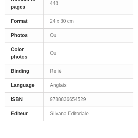
448
pages
Format
24 x 30 cm
Photos
Oui
Color
Oui
photos
Binding
Relié
Language
Anglais
ISBN
9788836654529
Editeur
Silvana Editoriale